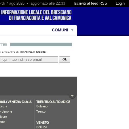
rdì 7 ago 2026 • aggiornato alle 22:33
Iscriviti al feed RSS
Login
COMUNI
TTER
lla newsletter di
Reteluna.it Brescia
:
Ok